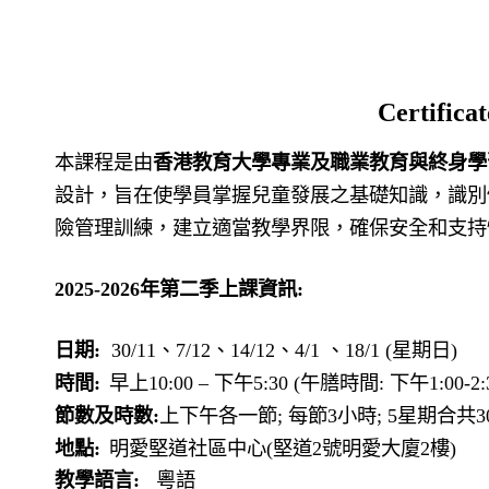
Certifica
本課程是由
香港教育大學專業及職業教育與終身學
設計，旨在使學員掌握兒童發展之基礎知識，識別
險管理訓練，建立適當教學界限，確保安全和支持
2025-2026
年第二季上課資訊
:
日期
:
30/11
、
7/12
、
14/12
、
4/1
、
18/1 (
星期日
)
時間
:
早上
10:00 –
下午
5:30 (
午膳時間
:
下午
1:00-2:
節數及時數
:
上下午各一節
;
每節
3
小時
; 5
星期合共
3
地點
:
明愛堅道社區中心
(
堅道
2
號明愛大廈
2
樓
)
教學語言:
粵語