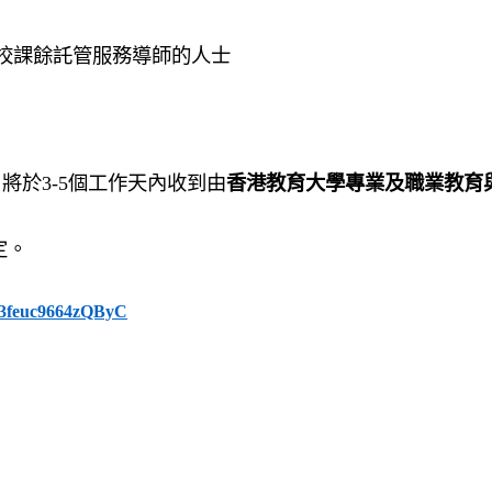
校課餘託管服務導師的人士
將於
3-5
個工作天內收到由
香港教育大學專業及職業教育
定。
_43feuc9664zQByC