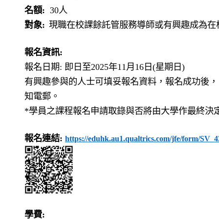
名額
:
30
人
對象
:
現職在校課餘託管服務導師或有興趣成為在
報名資訊
:
報名日期
:
即日至
2025
年
11
月
16
日
(
星期日
)
有興趣參與的人士可填妥報名資料，報名成功後，
知電郵。
*學員之課程報名申請取錄與否將由大學作最終決
報名連結
:
https://eduhk.au1.qualtrics.com/jfe/form/SV
學費
: