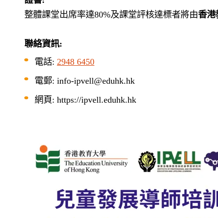
整體課堂出席率達
80%
及課堂評核達標者將由
香港
聯絡資訊
:
電話
:
2948 6450
電郵
: info-ipvell@eduhk.hk
網頁
: https://ipvell.eduhk.hk