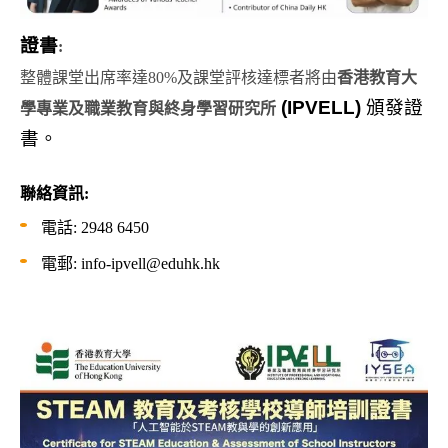
證書
:
整體課堂出席率達
80%
及課堂評核達標者將由
香港教育大
(IPVELL)
頒發證
學專業及職業教育與終身學習研究所
書。
聯絡資訊
:
電話
: 2948 6450
電郵
: info-ipvell@eduhk.hk