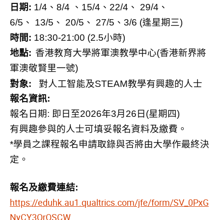
日期
:
1/4
、
8/4
、
15/4
、
22/4
、
29/4
、
6/5
、
13/5
、
20/5
、
27/5
、
3/6 (
逢星期三
)
時間
:
18:30-21:00 (2.5
小時
)
地點
:
香港教育大學將軍澳教學中心
(
香港新界將
軍澳敬賢里一號
)
對象
:
對人工智能及
STEAM
教學有興趣的人士
報名資訊
:
報名日期
:
即日至
2026
年
3
月
26
日
(
星期四
)
有興趣參與的人士可填妥報名資料及繳費。
*
學員之課程報名申請取錄與否將由大學作最終決
定。
報名及繳費連結
:
https://eduhk.au1.qualtrics.com/jfe/form/SV_0PxG
NyCY3QrQSCW